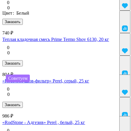
0
0
Цвет
:
Белый
Заказать
740 ₽
Теплая кладочная смесь Prime Termo Shov 6130, 20 кг
0
0
Заказать
804 ₽
Советуем
«RodStone Шов-фильтр» Perel, серый, 25 кг
0
0
Заказать
986 ₽
«RodStone - Адгезив» Perel , белый, 25 кг
0