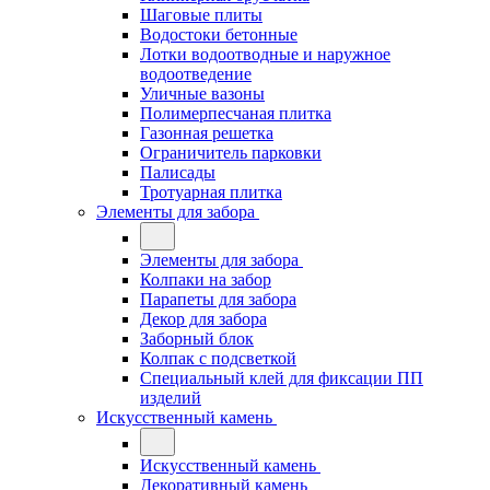
Шаговые плиты
Водостоки бетонные
Лотки водоотводные и наружное
водоотведение
Уличные вазоны
Полимерпесчаная плитка
Газонная решетка
Ограничитель парковки
Палисады
Тротуарная плитка
Элементы для забора
Элементы для забора
Колпаки на забор
Парапеты для забора
Декор для забора
Заборный блок
Колпак с подсветкой
Специальный клей для фиксации ПП
изделий
Искусственный камень
Искусственный камень
Декоративный камень