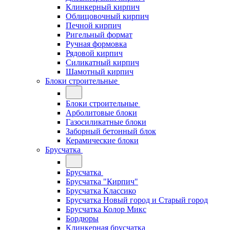
Клинкерный кирпич
Облицовочный кирпич
Печной кирпич
Ригельный формат
Ручная формовка
Рядовой кирпич
Силикатный кирпич
Шамотный кирпич
Блоки строительные
Блоки строительные
Арболитовые блоки
Газосиликатные блоки
Заборный бетонный блок
Керамические блоки
Брусчатка
Брусчатка
Брусчатка "Кирпич"
Брусчатка Классико
Брусчатка Новый город и Старый город
Брусчатка Колор Микс
Бордюры
Клинкерная брусчатка