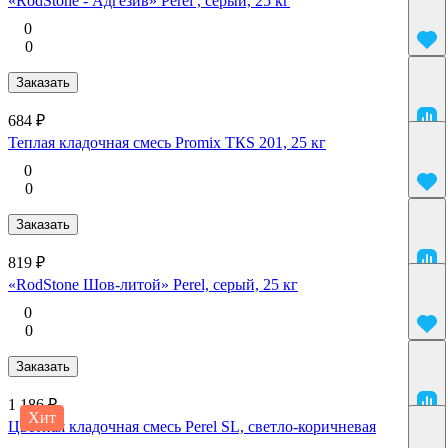
«RodStone - Адгезив» Perel , серый, 25 кг
0
0
Заказать
684 ₽
Теплая кладочная смесь Promix ТКS 201, 25 кг
0
0
Заказать
819 ₽
«RodStone Шов-литой» Perel, серый, 25 кг
0
0
Заказать
1 186 ₽
Хит
Цветная кладочная смесь Perel SL, светло-коричневая