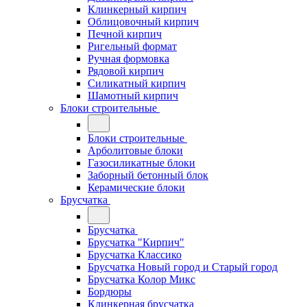
Клинкерный кирпич
Облицовочный кирпич
Печной кирпич
Ригельный формат
Ручная формовка
Рядовой кирпич
Силикатный кирпич
Шамотный кирпич
Блоки строительные
Блоки строительные
Арболитовые блоки
Газосиликатные блоки
Заборный бетонный блок
Керамические блоки
Брусчатка
Брусчатка
Брусчатка "Кирпич"
Брусчатка Классико
Брусчатка Новый город и Старый город
Брусчатка Колор Микс
Бордюры
Клинкерная брусчатка