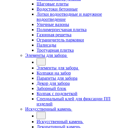
Шаговые плиты
Водостоки бетонные
Лотки водоотводные и наружное
водоотведение
Уличные вазоны
Полимерпесчаная плитка
Газонная решетка
Ограничитель парковки
Палисады
Тротуарная плитка
Элементы для забора
Элементы для забора
Колпаки на забор
Парапеты для забора
Декор для забора
Заборный блок
Колпак с подсветкой
Специальный клей для фиксации ПП
изделий
Искусственный камень
Искусственный камень
Декоративный камень