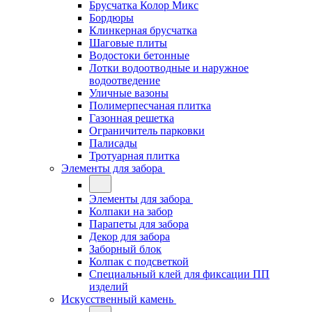
Брусчатка Колор Микс
Бордюры
Клинкерная брусчатка
Шаговые плиты
Водостоки бетонные
Лотки водоотводные и наружное
водоотведение
Уличные вазоны
Полимерпесчаная плитка
Газонная решетка
Ограничитель парковки
Палисады
Тротуарная плитка
Элементы для забора
Элементы для забора
Колпаки на забор
Парапеты для забора
Декор для забора
Заборный блок
Колпак с подсветкой
Специальный клей для фиксации ПП
изделий
Искусственный камень