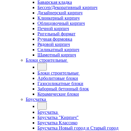
Баварская кладка
Бессер/Декоративный кирпич
Дизайнерский кирпич
Клинкерный кирпич
Облицовочный кирпич
Печной кирпич
Ригельный формат
Ручная формовка
Рядовой кирпич
Силикатный кирпич
Шамотный кирпич
Блоки строительные
Блоки строительные
Арболитовые блоки
Газосиликатные блоки
Заборный бетонный блок
Керамические блоки
Брусчатка
Брусчатка
Брусчатка "Кирпич"
Брусчатка Классико
Брусчатка Новый город и Старый город