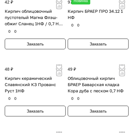
Новинка
42 ₽
97.50 ₽
Кирпич облицовочный
Кирпич БРАЕР ПРО 34.12 1
пустотелый Магма Флэш-
НФ
обжиг Сланец 1НФ / 0,7 НФ
0
0
НФ
0
0
Заказать
Заказать
48 ₽
49 ₽
Кирпич керамический
Облицовочный кирпич
Славянский КЗ Прованс
БРАЕР Баварская кладка
Руст 1НФ
Кора дуба с песком 0,7 НФ
0
0
0
0
Заказать
Заказать