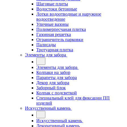
Шаговые плиты
Водостоки бетонные
Лотки водоотводные и наружное
водоотведение
Уличные вазоны
Полимерпесчаная плитка
Газонная решетка
Ограничитель парковки
Палисады
Тротуарная плитка
Элементы для забора
Элементы для забора
Колпаки на забор
Парапеты для забора
Декор для забора
Заборный блок
Колпак с подсветкой
Специальный клей для фиксации ПП
изделий
Искусственный камень
Искусственный камень
Декоративный камень