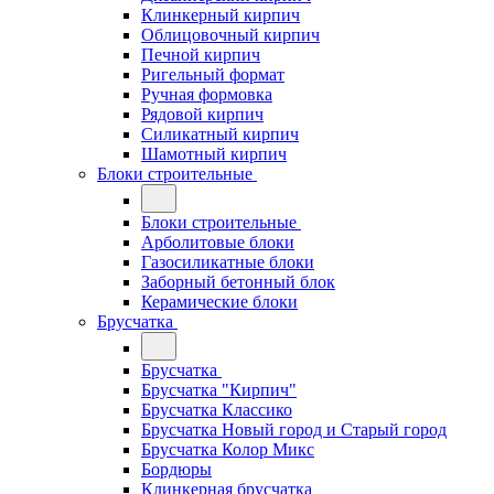
Клинкерный кирпич
Облицовочный кирпич
Печной кирпич
Ригельный формат
Ручная формовка
Рядовой кирпич
Силикатный кирпич
Шамотный кирпич
Блоки строительные
Блоки строительные
Арболитовые блоки
Газосиликатные блоки
Заборный бетонный блок
Керамические блоки
Брусчатка
Брусчатка
Брусчатка "Кирпич"
Брусчатка Классико
Брусчатка Новый город и Старый город
Брусчатка Колор Микс
Бордюры
Клинкерная брусчатка