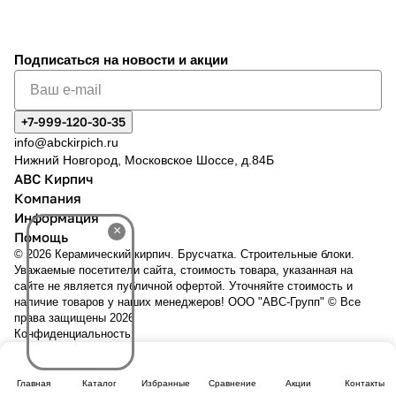
Подписаться
на новости и акции
+7-999-120-30-35
info@abckirpich.ru
Нижний Новгород, Московское Шоссе, д.84Б
АВС Кирпич
Компания
Информация
×
Помощь
© 2026 Керамический кирпич. Брусчатка. Строительные блоки.
Уважаемые посетители сайта, стоимость товара, указанная на
сайте не является публичной офертой. Уточняйте стоимость и
наличие товаров у наших менеджеров! ООО "АВС-Групп" © Все
права защищены 2026
Конфиденциальность
Главная
Каталог
Избранные
Сравнение
Акции
Контакты