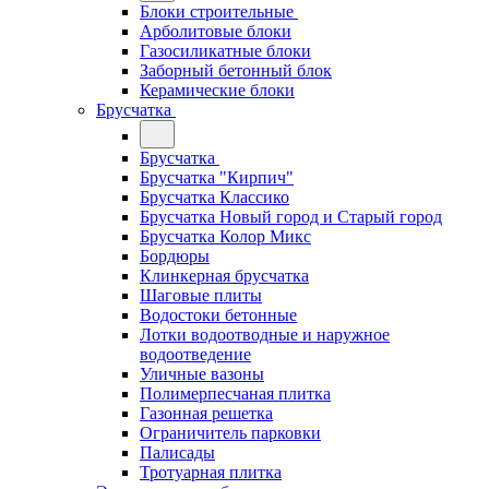
Блоки строительные
Арболитовые блоки
Газосиликатные блоки
Заборный бетонный блок
Керамические блоки
Брусчатка
Брусчатка
Брусчатка "Кирпич"
Брусчатка Классико
Брусчатка Новый город и Старый город
Брусчатка Колор Микс
Бордюры
Клинкерная брусчатка
Шаговые плиты
Водостоки бетонные
Лотки водоотводные и наружное
водоотведение
Уличные вазоны
Полимерпесчаная плитка
Газонная решетка
Ограничитель парковки
Палисады
Тротуарная плитка