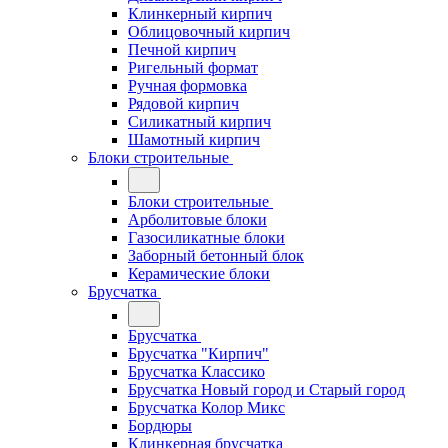
Клинкерный кирпич
Облицовочный кирпич
Печной кирпич
Ригельный формат
Ручная формовка
Рядовой кирпич
Силикатный кирпич
Шамотный кирпич
Блоки строительные
Блоки строительные
Арболитовые блоки
Газосиликатные блоки
Заборный бетонный блок
Керамические блоки
Брусчатка
Брусчатка
Брусчатка "Кирпич"
Брусчатка Классико
Брусчатка Новый город и Старый город
Брусчатка Колор Микс
Бордюры
Клинкерная брусчатка