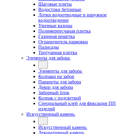
Шаговые плиты
Водостоки бетонные
Лотки водоотводные и наружное
водоотведение
Уличные вазоны
Полимерпесчаная плитка
Газонная решетка
Ограничитель парковки
Палисады
Тротуарная плитка
Элементы для забора
Элементы для забора
Колпаки на забор
Парапеты для забора
Декор для забора
Заборный блок
Колпак с подсветкой
Специальный клей для фиксации ПП
изделий
Искусственный камень
Искусственный камень
Декоративный камень