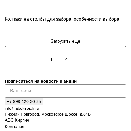
Колпаки на столбы для забора: особенности выбора
Советы покупателям
Загрузить еще
1
2
Подписаться
на новости и акции
+7-999-120-30-35
info@abckirpich.ru
Нижний Новгород, Московское Шоссе, д.84Б
АВС Кирпич
Компания