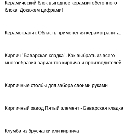
Керамический блок выгоднее керамзитобетонного
Советы покупателям
блока. Докажем цифрами!
Керамогранит. Область применения керамогранита.
Советы покупателям
Кирпич "Баварская кладка". Как выбрать из всего
Советы покупателям
многообразия вариантов кирпича и производителей.
Кирпичные столбы для забора своими руками
Советы покупателям
Кирпичный завод Пятый элемент - Баварская кладка
Обзоры товаров
Клумба из брусчатки или кирпича
Советы покупателям