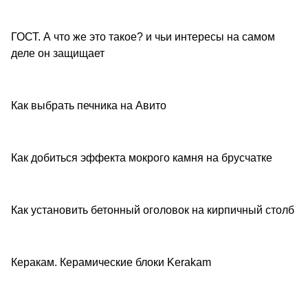
ГОСТ. А что же это такое? и чьи интересы на самом
Советы покупателям
деле он защищает
Как выбрать печника на Авито
Советы покупателям
Как добиться эффекта мокрого камня на брусчатке
Советы покупателям
Как установить бетонный оголовок на кирпичный столб
Советы покупателям
Керакам. Керамические блоки Kerakam
Обзоры товаров