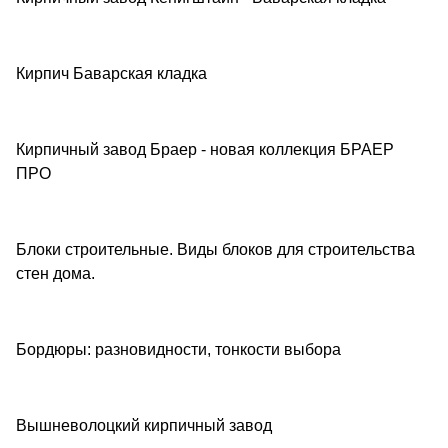
Обзоры товаров
Кирпич Баварская кладка
Обзоры товаров
Кирпичный завод Браер - новая коллекция БРАЕР
Обзоры товаров
ПРО
Блоки строительные. Виды блоков для строительства
Советы покупателям
стен дома.
Бордюры: разновидности, тонкости выбора
Советы покупателям
Вышневолоцкий кирпичный завод
Обзоры товаров