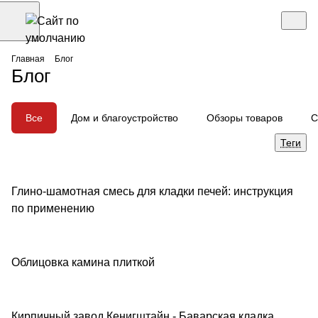
Главная
Блог
Блог
Все
Дом и благоустройство
Обзоры товаров
С
Теги
Глино-шамотная смесь для кладки печей: инструкция
Советы покупателям
по применению
Облицовка камина плиткой
Советы покупателям
Кирпичный завод Кенигштайн - Баварская кладка