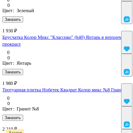
0
Цвет
:
Зеленый
Заказать
1 930 ₽
Брусчатка Колор Микс "Классико" (h40) Янтарь в верхнем
прокрасе
0
0
Цвет
:
Янтарь
Заказать
1 980 ₽
Тротуарная плитка Нобетек Квадрат Колор микс №8 Гранит
0
0
Цвет
:
Гранит №8
Заказать
2 210 ₽
Акция