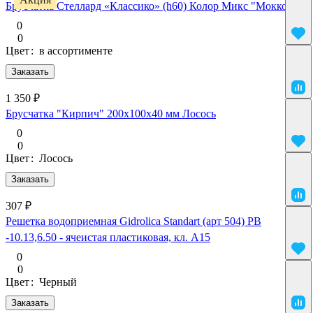
Брусчатка Стеллард «Классико» (h60) Колор Микс "Мокко"
0
0
Цвет
:
в ассортименте
Заказать
1 350 ₽
Брусчатка "Кирпич" 200х100х40 мм Лосось
0
0
Цвет
:
Лосось
Заказать
307 ₽
Решетка водоприемная Gidrolica Standart (арт 504) РВ
-10.13,6.50 - ячеистая пластиковая, кл. А15
0
0
Цвет
:
Черный
Заказать