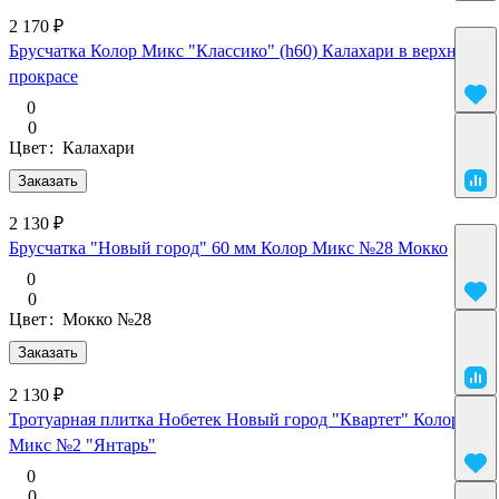
2 170 ₽
Брусчатка Колор Микс "Классико" (h60) Калахари в верхнем
прокрасе
0
0
Цвет
:
Калахари
Заказать
2 130 ₽
Брусчатка "Новый город" 60 мм Колор Микс №28 Мокко
0
0
Цвет
:
Мокко №28
Заказать
2 130 ₽
Тротуарная плитка Нобетек Новый город "Квартет" Колор
Микс №2 "Янтарь"
0
0