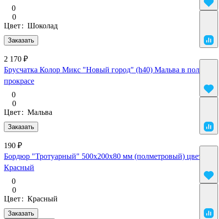
0
0
Цвет
:
Шоколад
Заказать
2 170 ₽
Брусчатка Колор Микс "Новый город" (h40) Мальва в полном
прокрасе
0
0
Цвет
:
Мальва
Заказать
190 ₽
Бордюр "Тротуарный" 500х200х80 мм (полметровый) цвет
Красный
0
0
Цвет
:
Красный
Заказать