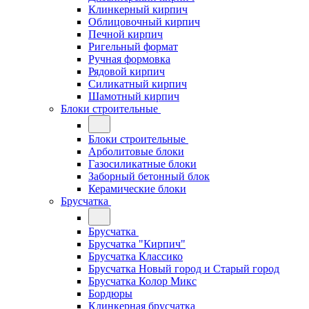
Клинкерный кирпич
Облицовочный кирпич
Печной кирпич
Ригельный формат
Ручная формовка
Рядовой кирпич
Силикатный кирпич
Шамотный кирпич
Блоки строительные
Блоки строительные
Арболитовые блоки
Газосиликатные блоки
Заборный бетонный блок
Керамические блоки
Брусчатка
Брусчатка
Брусчатка "Кирпич"
Брусчатка Классико
Брусчатка Новый город и Старый город
Брусчатка Колор Микс
Бордюры
Клинкерная брусчатка