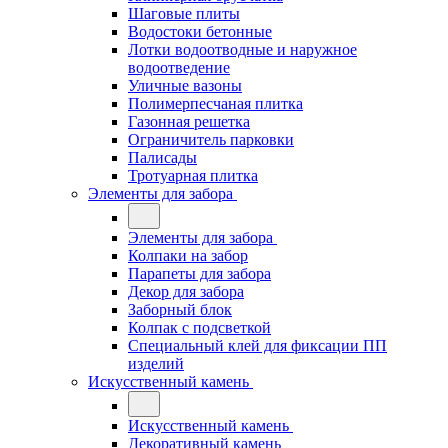
Шаговые плиты
Водостоки бетонные
Лотки водоотводные и наружное
водоотведение
Уличные вазоны
Полимерпесчаная плитка
Газонная решетка
Ограничитель парковки
Палисады
Тротуарная плитка
Элементы для забора
Элементы для забора
Колпаки на забор
Парапеты для забора
Декор для забора
Заборный блок
Колпак с подсветкой
Специальный клей для фиксации ПП
изделий
Искусственный камень
Искусственный камень
Декоративный камень