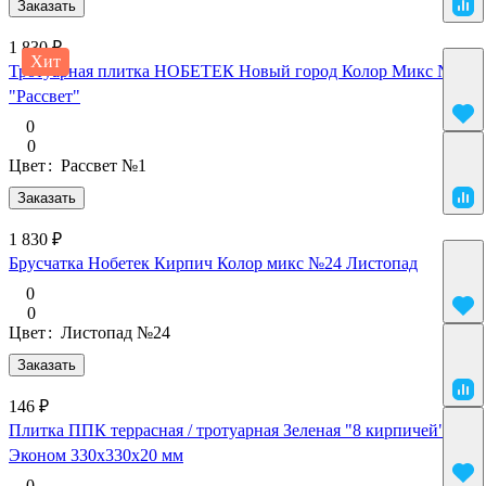
Заказать
1 830 ₽
Хит
Тротуарная плитка НОБЕТЕК Новый город Колор Микс №1
"Рассвет"
0
0
Цвет
:
Рассвет №1
Заказать
1 830 ₽
Брусчатка Нобетек Кирпич Колор микс №24 Листопад
0
0
Цвет
:
Листопад №24
Заказать
146 ₽
Плитка ППК террасная / тротуарная Зеленая "8 кирпичей"
Эконом 330х330х20 мм
0