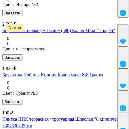
Цвет
:
Янтарь №2
Заказать
2 503 ₽
Акция
Брусчатка Стеллард «Патио» (h80) Колор Микс "Голден"
0
0
Цвет
:
в ассортименте
Заказать
1 830 ₽
Брусчатка Нобетек Кирпич Колор микс №8 Гранит
0
0
Цвет
:
Гранит №8
Заказать
190 ₽
Плитка ППК террасная / тротуарная Шоколад "8 кирпичей"
330х330х35 мм