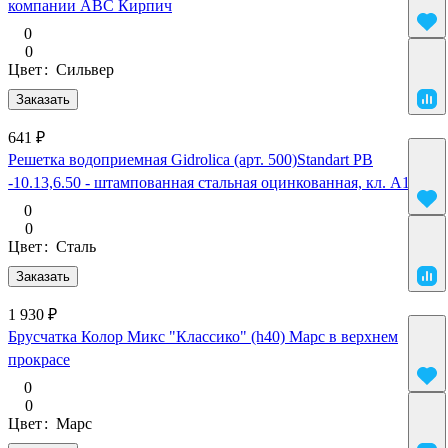
компании АВС Кирпич
0
0
Цвет
:
Сильвер
Заказать
641 ₽
Решетка водоприемная Gidrolica (арт. 500)Standart РВ
-10.13,6.50 - штампованная стальная оцинкованная, кл. А15
0
0
Цвет
:
Сталь
Заказать
1 930 ₽
Брусчатка Колор Микс "Классико" (h40) Марс в верхнем
прокрасе
0
0
Цвет
:
Марс