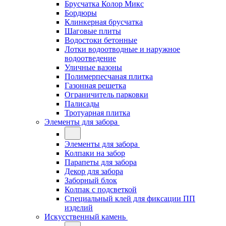
Брусчатка Колор Микс
Бордюры
Клинкерная брусчатка
Шаговые плиты
Водостоки бетонные
Лотки водоотводные и наружное
водоотведение
Уличные вазоны
Полимерпесчаная плитка
Газонная решетка
Ограничитель парковки
Палисады
Тротуарная плитка
Элементы для забора
Элементы для забора
Колпаки на забор
Парапеты для забора
Декор для забора
Заборный блок
Колпак с подсветкой
Специальный клей для фиксации ПП
изделий
Искусственный камень