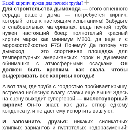
Какой кирпич нужен для печной трубы?
Для строительства дымохода
— этого огненного
сердца вашего дома — потребуется кирпич,
который готов к настоящим испытаниям! Забудьте
о слабовольных материалах, ведь печной трубе
нужен настоящий боец: полнотелый красный
кирпич марки как минимум М200, да ещё и с
морозостойкостью F75! Почему? Да потому что
дымоход — это спортивная площадка для
температурных американских горок и душевная
обнимашка с атмосферными осадками.
Он
должен быть крепким, как скала, чтобы
выдерживать все капризы погоды!
А вот там, где труба с гордостью пробивает крышу,
встречая небесную влагу, ставки ещё выше! Здесь
на сцену выходит супергерой —
кислотоупорный
кирпич!
Он-то знает, как дать отпор едкому
конденсату, и не даст ему испортить ваш уют.
И запомните, друзья:
никаких силикатных
хлипких вариантов и пустотелых недоразумений!