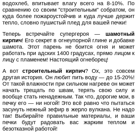
водохлеб, впитывает влагу всего на 8-10%. По
сравнению со своим "строительным" собратом, он
куда более пожароустойчив и куда лучше держит
тепло, словно пушистый плед для вашей печки!
Теперь встречайте супергероя —
шамотный
кирпич
! Его секрет в огнеупорной глине и добавке
шамота. Этот парень не боится огня и может
работать при адских 1400 градусах, прямо лицом к
лицу с пламенем! Настоящий огнеборец!
А вот
строительный кирпич
? Ох, это совсем
другая история. Он любит пить воду — до 15-20%!
От такой влажности при сильном нагреве он может
начать трещать по швам, терять свою силу и
вообще стать ненадежным. Так что, дорогие мои, в
печку его — ни ногой! Это всё равно что пытаться
засунуть нежный зефир в жерло вулкана. Не надо
так! Выбирайте правильные материалы, и ваши
печки будут радовать вас жарким теплом и
безотказной работой!