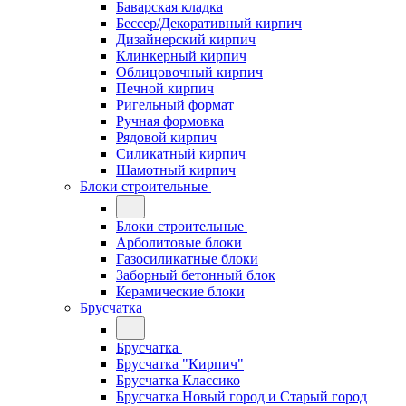
Баварская кладка
Бессер/Декоративный кирпич
Дизайнерский кирпич
Клинкерный кирпич
Облицовочный кирпич
Печной кирпич
Ригельный формат
Ручная формовка
Рядовой кирпич
Силикатный кирпич
Шамотный кирпич
Блоки строительные
Блоки строительные
Арболитовые блоки
Газосиликатные блоки
Заборный бетонный блок
Керамические блоки
Брусчатка
Брусчатка
Брусчатка "Кирпич"
Брусчатка Классико
Брусчатка Новый город и Старый город