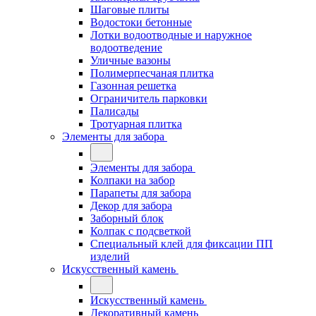
Шаговые плиты
Водостоки бетонные
Лотки водоотводные и наружное
водоотведение
Уличные вазоны
Полимерпесчаная плитка
Газонная решетка
Ограничитель парковки
Палисады
Тротуарная плитка
Элементы для забора
Элементы для забора
Колпаки на забор
Парапеты для забора
Декор для забора
Заборный блок
Колпак с подсветкой
Специальный клей для фиксации ПП
изделий
Искусственный камень
Искусственный камень
Декоративный камень