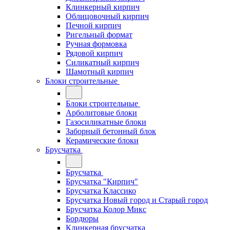
Клинкерный кирпич
Облицовочный кирпич
Печной кирпич
Ригельный формат
Ручная формовка
Рядовой кирпич
Силикатный кирпич
Шамотный кирпич
Блоки строительные
Блоки строительные
Арболитовые блоки
Газосиликатные блоки
Заборный бетонный блок
Керамические блоки
Брусчатка
Брусчатка
Брусчатка "Кирпич"
Брусчатка Классико
Брусчатка Новый город и Старый город
Брусчатка Колор Микс
Бордюры
Клинкерная брусчатка