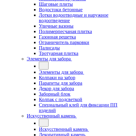
Шаговые плиты
Водостоки бетонные
Лотки водоотводные и наружное
водоотведение
Уличные вазоны
Полимерпесчаная плитка
Газонная решетка
Ограничитель парковки
Палисады
Тротуарная плитка
Элементы для забора
Элементы для забора
Колпаки на забор
Парапеты для забора
Декор для забора
Заборный блок
Колпак с подсветкой
Специальный клей для фиксации ПП
изделий
Искусственный камень
Искусственный камень
Декоративный камень