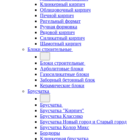
Клинкерный кирпич
Облицовочный кирпич
Печной кирпич
Ригельный формат
Ручная формовка
Рядовой кирпич
Силикатный кирпич
Шамотный кирпич
Блоки строительные
Блоки строительные
Арболитовые блоки
Газосиликатные блоки
Заборный бетонный блок
Керамические блоки
Брусчатка
Брусчатка
Брусчатка "Кирпич"
Брусчатка Классико
Брусчатка Новый город и Старый город
Брусчатка Колор Микс
Бордюры
Клинкерная брусчатка