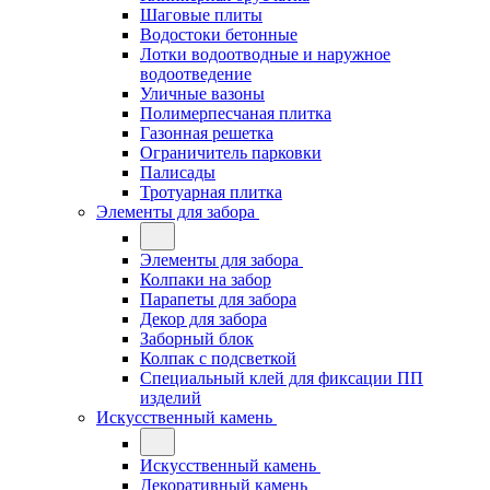
Шаговые плиты
Водостоки бетонные
Лотки водоотводные и наружное
водоотведение
Уличные вазоны
Полимерпесчаная плитка
Газонная решетка
Ограничитель парковки
Палисады
Тротуарная плитка
Элементы для забора
Элементы для забора
Колпаки на забор
Парапеты для забора
Декор для забора
Заборный блок
Колпак с подсветкой
Специальный клей для фиксации ПП
изделий
Искусственный камень
Искусственный камень
Декоративный камень