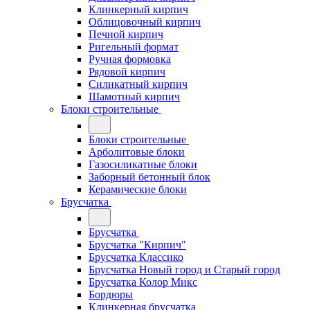
Клинкерный кирпич
Облицовочный кирпич
Печной кирпич
Ригельный формат
Ручная формовка
Рядовой кирпич
Силикатный кирпич
Шамотный кирпич
Блоки строительные
Блоки строительные
Арболитовые блоки
Газосиликатные блоки
Заборный бетонный блок
Керамические блоки
Брусчатка
Брусчатка
Брусчатка "Кирпич"
Брусчатка Классико
Брусчатка Новый город и Старый город
Брусчатка Колор Микс
Бордюры
Клинкерная брусчатка