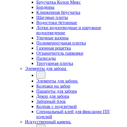
Брусчатка Колор Микс
Бордюры
Клинкерная брусчатка
Шаговые плиты
Водостоки бетонные
Лотки водоотводные и наружное
водоотведение
Уличные вазоны
Полимерпесчаная плитка
Газонная решетка
Ограничитель парковки
Палисады
Тротуарная плитка
Элементы для забора
Элементы для забора
Колпаки на забор
Парапеты для забора
Декор для забора
Заборный блок
Колпак с подсветкой
Специальный клей для фиксации ПП
изделий
Искусственный камень