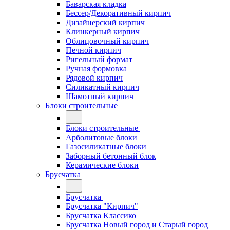
Баварская кладка
Бессер/Декоративный кирпич
Дизайнерский кирпич
Клинкерный кирпич
Облицовочный кирпич
Печной кирпич
Ригельный формат
Ручная формовка
Рядовой кирпич
Силикатный кирпич
Шамотный кирпич
Блоки строительные
Блоки строительные
Арболитовые блоки
Газосиликатные блоки
Заборный бетонный блок
Керамические блоки
Брусчатка
Брусчатка
Брусчатка "Кирпич"
Брусчатка Классико
Брусчатка Новый город и Старый город