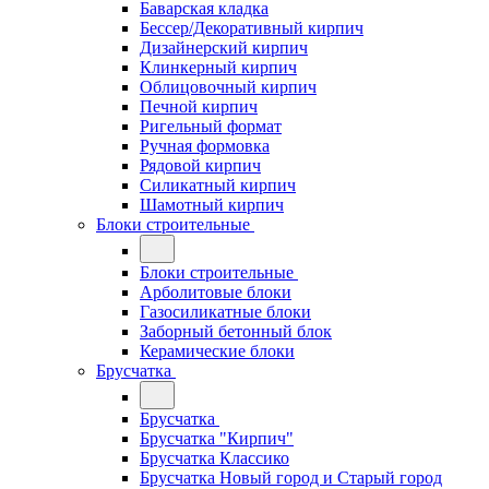
Баварская кладка
Бессер/Декоративный кирпич
Дизайнерский кирпич
Клинкерный кирпич
Облицовочный кирпич
Печной кирпич
Ригельный формат
Ручная формовка
Рядовой кирпич
Силикатный кирпич
Шамотный кирпич
Блоки строительные
Блоки строительные
Арболитовые блоки
Газосиликатные блоки
Заборный бетонный блок
Керамические блоки
Брусчатка
Брусчатка
Брусчатка "Кирпич"
Брусчатка Классико
Брусчатка Новый город и Старый город