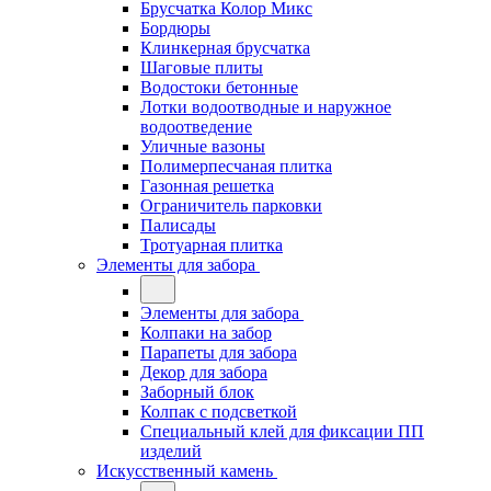
Брусчатка Колор Микс
Бордюры
Клинкерная брусчатка
Шаговые плиты
Водостоки бетонные
Лотки водоотводные и наружное
водоотведение
Уличные вазоны
Полимерпесчаная плитка
Газонная решетка
Ограничитель парковки
Палисады
Тротуарная плитка
Элементы для забора
Элементы для забора
Колпаки на забор
Парапеты для забора
Декор для забора
Заборный блок
Колпак с подсветкой
Специальный клей для фиксации ПП
изделий
Искусственный камень