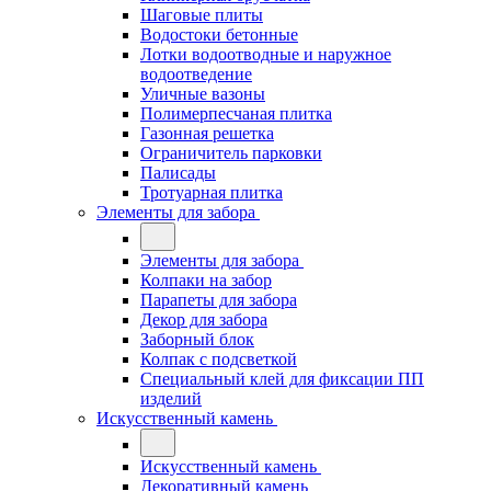
Шаговые плиты
Водостоки бетонные
Лотки водоотводные и наружное
водоотведение
Уличные вазоны
Полимерпесчаная плитка
Газонная решетка
Ограничитель парковки
Палисады
Тротуарная плитка
Элементы для забора
Элементы для забора
Колпаки на забор
Парапеты для забора
Декор для забора
Заборный блок
Колпак с подсветкой
Специальный клей для фиксации ПП
изделий
Искусственный камень
Искусственный камень
Декоративный камень