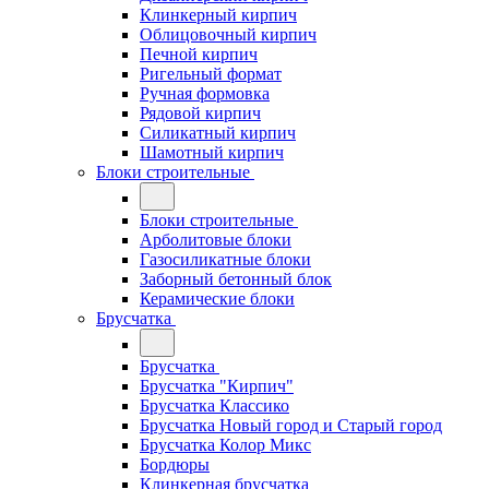
Клинкерный кирпич
Облицовочный кирпич
Печной кирпич
Ригельный формат
Ручная формовка
Рядовой кирпич
Силикатный кирпич
Шамотный кирпич
Блоки строительные
Блоки строительные
Арболитовые блоки
Газосиликатные блоки
Заборный бетонный блок
Керамические блоки
Брусчатка
Брусчатка
Брусчатка "Кирпич"
Брусчатка Классико
Брусчатка Новый город и Старый город
Брусчатка Колор Микс
Бордюры
Клинкерная брусчатка